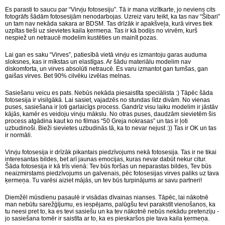
Es parasti to saucu par “Virvju fotosesiju”. Tā ir mana vizītkarte, jo neviens cits
fotogrāfs šādām fotosesijām nenodarbojas. Uzreiz varu teikt, ka tas nav “Šibari”
un tam nav nekāda sakara ar BDSM. Tas drīzāk ir apakšveļa, kurā virves tiek
uzpītas tieši uz sievietes kaila ķermeņa. Tas ir kā bodijs no virvēm, kurš
nespiež un netraucē modelim kustēties un mainīt pozas.
Lai gan es saku “Virves”, patiesībā vietā virvju es izmantoju garas auduma
sloksnes, kas ir mīkstas un elastīgas. Ar šādu materiālu modelim nav
diskomforta, un virves absolūti netraucē. Es varu izmantot gan tumšas, gan
gaišas virves. Bet 90% cilvēku izvēlas melnas.
Sasiešanu veicu es pats. Nebūs nekāda piesaistīta speciālista :) Tāpēc šāda
fotosesija ir visilgākā. Lai sasiet, vajadzēs no stundas līdz divām. No vienas
puses, sasiešana ir ļoti garlaicīgs process. Gandrīz visu laiku modelim ir jāstāv
kājās, kamēr es veidoju virvju mākslu. No otras puses, daudzām sievietēm šis
process atgādina kaut ko no filmas “50 Greja nokrasas” un tas ir ļoti
uzbudinoši. Bieži sievietes uzbudinās tā, ka to nevar nejust :)) Tas ir OK un tas
ir normāli.
Virvju fotosesija ir drīzāk pikantais piedzīvojums nekā fotosesija. Tas ir ne tikai
interesantas bildes, bet arī jaunas emocijas, kuras nevar dabūt nekur citur.
Šāda fotosesija ir kā trīs vienā: Tev būs foršas un neparastas bildes, Tev būs
neaizmirstams piedzīvojums un galvenais, pēc fotosesijas virves paliks uz tava
ķermeņa. Tu varēsi aiziet mājās, un tev būs turpinājums ar savu partneri!
Diemžēl mūsdienu pasaulē ir visādas dīvainas nianses. Tāpēc, lai nākotnē
man nebūtu sarežģījumu, es iespējams, palūgšu tevi parakstīt vienošanos, ka
tu neesi pret to, ka es tevi sasiešu un ka tev nākotnē nebūs nekādu pretenziju -
jo sasiešana tomēr ir saistīta ar to, ka es pieskaršos pie tava kaila ķermeņa.